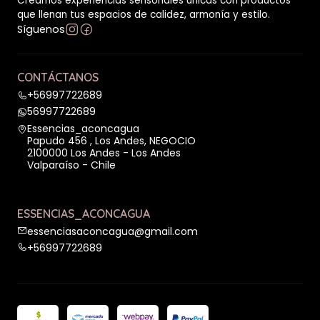
Creamos experiencias sensoriales únicas con productos
que llenan tus espacios de calidez, armonía y estilo.
Síguenos
CONTÁCTANOS
+56997722689
56997722689
Essencias_aconcagua
Papudo 456 , Los Andes, NEGOCIO
2100000 Los Andes - Los Andes
Valparaíso - Chile
ESSENCIAS_ACONCAGUA
essenciasaconcagua@gmail.com
+56997722689