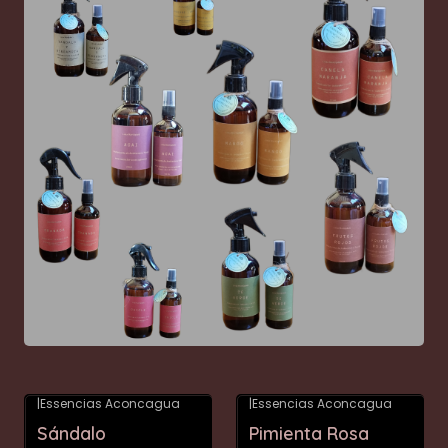
|
Essencias Aconcagua
|
Essencias Aconcagua
Sándalo
Pimienta Rosa