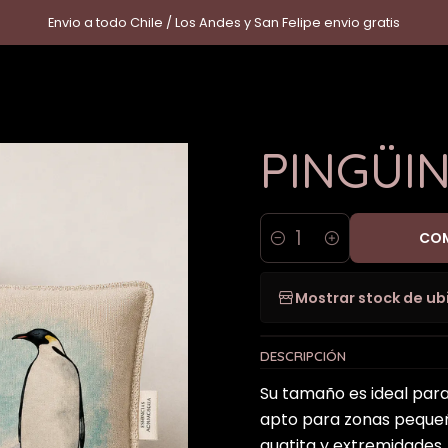
io
Guateros de Semillas
Guatero de Semilla PINGÜINO EMPER
Envio a todo Chile / Los Andes y San Felipe envio gratis
|
Guatero
PINGÜI
COM
Cantidad
Mostrar stock de ub
DESCRIPCIÓN
Su tamaño es ideal para a
apto para zonas pequeñ
guatita y extremidades.