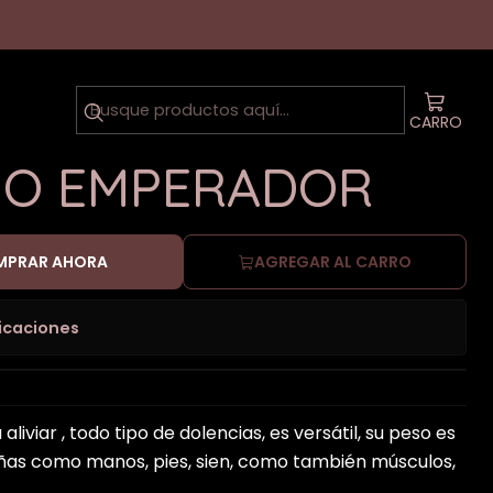
ADOR
 de Semilla
CARRO
NO EMPERADOR
PRAR AHORA
AGREGAR AL CARRO
icaciones
liviar , todo tipo de dolencias, es versátil, su peso es
as como manos, pies, sien, como también músculos,