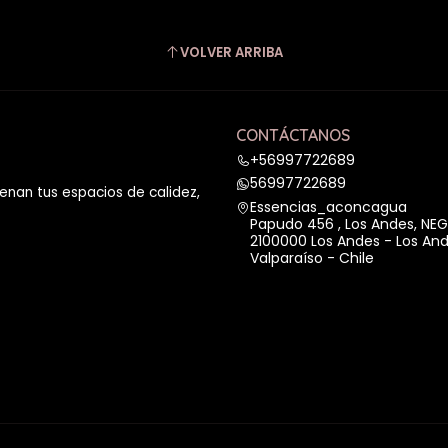
VOLVER ARRIBA
CONTÁCTANOS
+56997722689
56997722689
enan tus espacios de calidez,
Essencias_aconcagua
Papudo 456 , Los Andes, NE
2100000 Los Andes - Los An
Valparaíso - Chile