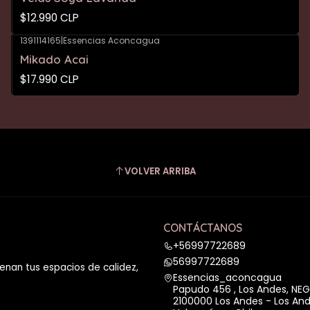
$12.990 CLP
1391114165
|
Essencias Aconcagua
Mikado Acai
$17.990 CLP
VOLVER ARRIBA
CONTÁCTANOS
+56997722689
56997722689
enan tus espacios de calidez,
Essencias_aconcagua
Papudo 456 , Los Andes, NE
2100000 Los Andes - Los An