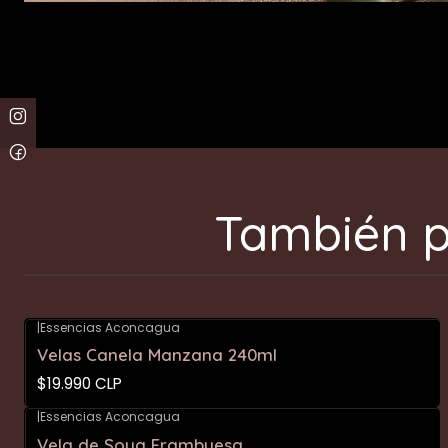
También p
|
Essencias Aconcagua
Velas Canela Manzana 240ml
$19.990 CLP
|
Essencias Aconcagua
Vela de Soya Frambuesa