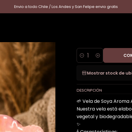
Inicio
Hogar
Vela Acai
Envio a todo Chile / Los Andes y San Felipe envio gratis
|
Vela Aca
COM
Cantidad
Mostrar stock de ub
DESCRIPCIÓN
🌱 Vela de Soya Aroma 
Nuestra vela está elabo
vegetal y biodegradabl
✨
🕯️ Características: