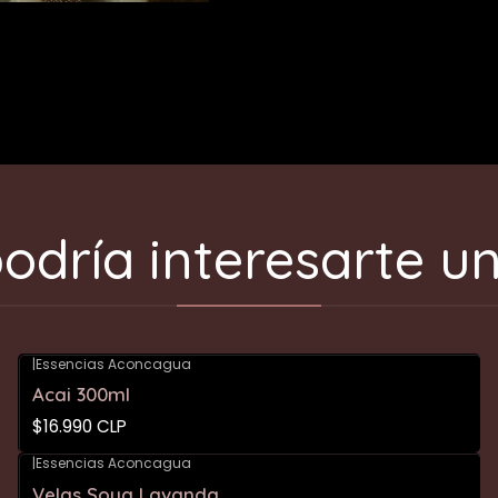
odría interesarte un
|
Essencias Aconcagua
Acai 300ml
$16.990 CLP
|
Essencias Aconcagua
Velas Soya Lavanda